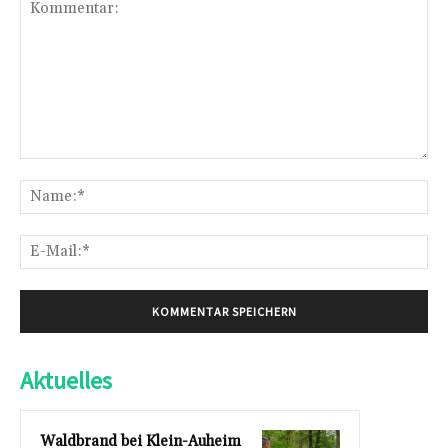
Kommentar:
Na
E-
Mai
Aktuelles
Waldbrand bei Klein-Auheim