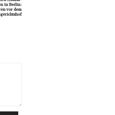
n in Berlin:
ren vor dem
gerichtshof