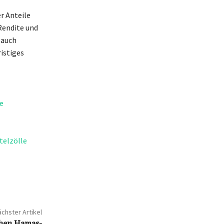
er Anteile
Rendite und
 auch
istiges
e
telzölle
chster Artikel
hen Hamas-