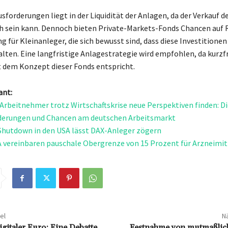
sforderungen liegt in der Liquidität der Anlagen, da der Verkauf d
 sein kann. Dennoch bieten Private-Markets-Fonds Chancen auf 
ng für Kleinanleger, die sich bewusst sind, dass diese Investitionen
alten. Eine langfristige Anlagestrategie wird empfohlen, da kurzfr
 dem Konzept dieser Fonds entspricht.
ant:
 Arbeitnehmer trotz Wirtschaftskrise neue Perspektiven finden: Di
derungen und Chancen am deutschen Arbeitsmarkt
Shutdown in den USA lässt DAX-Anleger zögern
 vereinbaren pauschale Obergrenze von 15 Prozent für Arzneimit
el
Nä
igitaler Euro: Eine Debatte
Festnahme von mutmaßlic