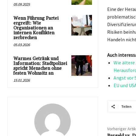
05.09.2025
Eine der Herau
problematisch
Wenn Führung Partei
ergreift: Wie
Diversifizieru
Organisationen an
Risiken beinh
internen Konflikten
zerbrechen
Handeln nicht
05.03.2026
Auch interess
Warmes Getränk und
Wie ältere
Information: Stadtpolizei
spricht Menschen ohne
Herausfor
festen Wohnsitz an
Angst vor 
15.01.2026
EU und USA
Teilen
Vorheriger Artik
Bargeld vs. D