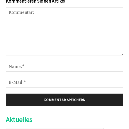
Kommentieren Sie den Artikel
Kommentar:
Na
E-
Mai
Aktuelles