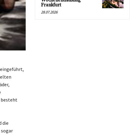
Wochenendausflug
Frankfurt
28.07.2026
 eingeführt,
gelten
äder,
e
 besteht
 die
 sogar