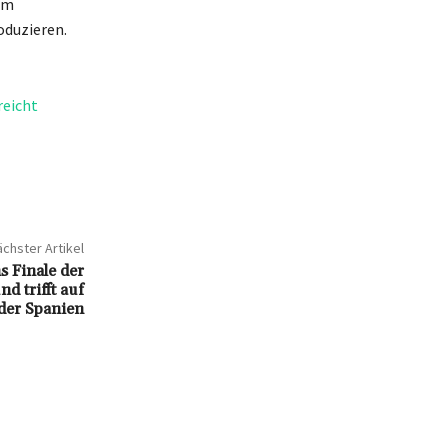
um
oduzieren.
reicht
chster Artikel
s Finale der
d trifft auf
der Spanien