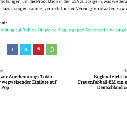
rhöhungen, um die Produktion in den USA zu steigern, was wieder
azu drängen könnte, vermehrt in den Vereinigten Staaten zu pr
ant:
hrdung auf Roblox: Hunderte Klagen gegen Betreiberfirma einge
el
Nä
 zur Anerkennung: Tokio
England zieht in
r wegweisender Einfluss auf
Frauenfußball-EM ein un
 Pop
Deutschland o