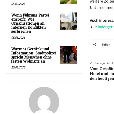
weitere Zolle
05.09.2025
Unternehmen d
Wenn Führung Partei
ergreift: Wie
Auch interess
Organisationen an
Kindergefä
internen Konflikten
zerbrechen
05.03.2026
Teilen
Warmes Getränk und
Information: Stadtpolizei
spricht Menschen ohne
festen Wohnsitz an
Vorheriger Artik
15.01.2026
Vom Gespött
Hotel und ih
den heutigen