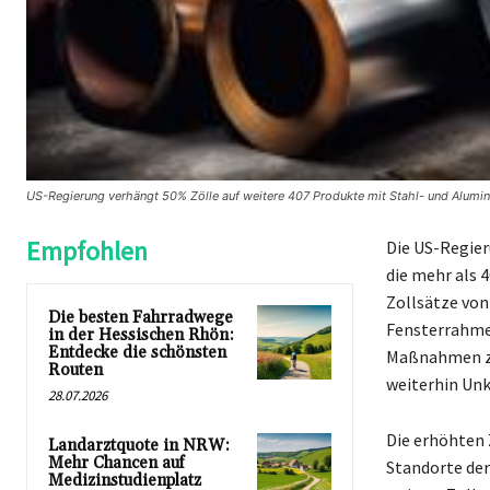
US-Regierung verhängt 50% Zölle auf weitere 407 Produkte mit Stahl- und Alumin
Empfohlen
Die US-Regier
die mehr als 
Zollsätze von
Die besten Fahrradwege
Fensterrahme
in der Hessischen Rhön:
Entdecke die schönsten
Maßnahmen zie
Routen
weiterhin Unk
28.07.2026
Die erhöhten 
Landarztquote in NRW:
Mehr Chancen auf
Standorte de
Medizinstudienplatz