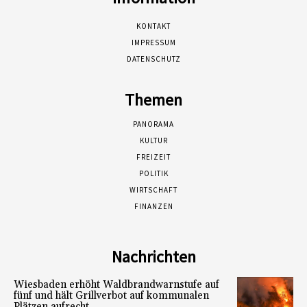
KONTAKT
IMPRESSUM
DATENSCHUTZ
Themen
PANORAMA
KULTUR
FREIZEIT
POLITIK
WIRTSCHAFT
FINANZEN
Nachrichten
Wiesbaden erhöht Waldbrandwarnstufe auf
fünf und hält Grillverbot auf kommunalen
Plätzen aufrecht