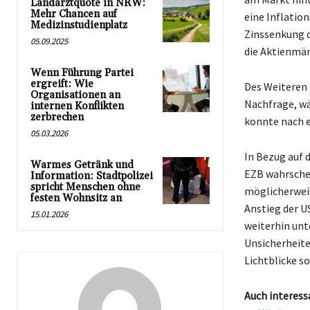
Landarztquote in NRW:
Mehr Chancen auf
eine Inflatio
Medizinstudienplatz
Zinssenkung 
05.09.2025
die Aktienmär
Wenn Führung Partei
ergreift: Wie
Des Weiteren 
Organisationen an
Nachfrage, wä
internen Konflikten
zerbrechen
konnte nach e
05.03.2026
In Bezug auf 
Warmes Getränk und
EZB wahrschei
Information: Stadtpolizei
spricht Menschen ohne
möglicherweis
festen Wohnsitz an
Anstieg der U
15.01.2026
weiterhin unt
Unsicherheite
Lichtblicke s
Auch interess