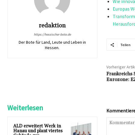
Wie innova
Europas We
Transforma
Herausfor
redaktion
https://hessischer-bote.de
Der Bote für Land, Leute und Leben in
Teilen
Hessen.
Vorheriger Artik
Frankreichs 
Eurozone: E
Weiterlesen
Kommentieren
ALD erweitert Werk in
Hanau und plant viertes