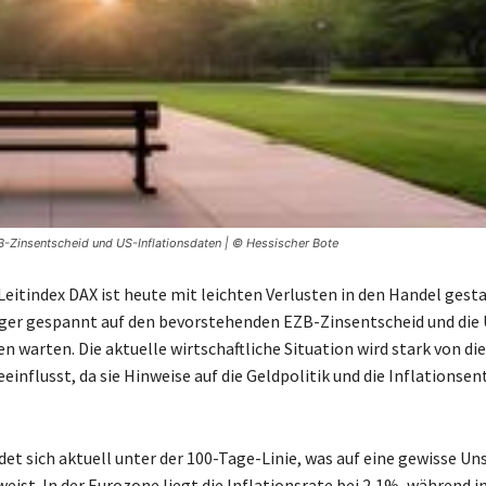
ZB-Zinsentscheid und US-Inflationsdaten | © Hessischer Bote
Leitindex DAX ist heute mit leichten Verlusten in den Handel gesta
er gespannt auf den bevorstehenden EZB-Zinsentscheid und die 
n warten. Die aktuelle wirtschaftliche Situation wird stark von di
einflusst, da sie Hinweise auf die Geldpolitik und die Inflationse
det sich aktuell unter der 100-Tage-Linie, was auf eine gewisse Un
eist. In der Eurozone liegt die Inflationsrate bei 2,1%, während i