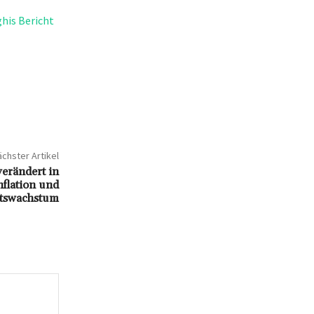
his Bericht
chster Artikel
verändert in
nflation und
ftswachstum