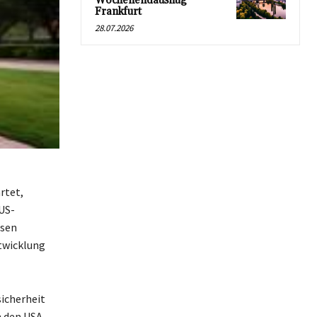
Wochenendausflug
Frankfurt
28.07.2026
rtet,
US-
esen
ntwicklung
sicherheit
n den USA