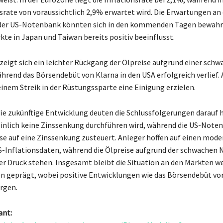
nsrate von voraussichtlich 2,9% erwartet wird. Die Erwartungen an
der US-Notenbank könnten sich in den kommenden Tagen bewahr
kte in Japan und Taiwan bereits positiv beeinflusst.
zeigt sich ein leichter Rückgang der Ölpreise aufgrund einer sch
hrend das Börsendebüt von Klarna in den USA erfolgreich verlief.
inem Streik in der Rüstungssparte eine Einigung erzielen.
die zukünftige Entwicklung deuten die Schlussfolgerungen darauf hi
nlich keine Zinssenkung durchführen wird, während die US-Note
e auf eine Zinssenkung zusteuert. Anleger hoffen auf einen mode
S-Inflationsdaten, während die Ölpreise aufgrund der schwachen 
er Druck stehen. Insgesamt bleibt die Situation an den Märkten w
n geprägt, wobei positive Entwicklungen wie das Börsendebüt von
orgen.
ant: