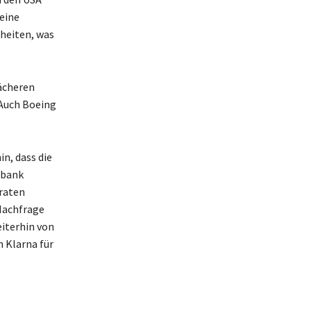
 eine
heiten, was
wächeren
 Auch Boeing
n, dass die
nbank
raten
Nachfrage
eiterhin von
 Klarna für