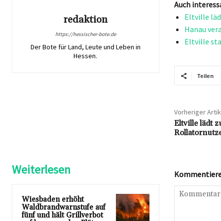
Auch interess
Eltville l
redaktion
Hanau vera
https://hessischer-bote.de
Eltville s
Der Bote für Land, Leute und Leben in
Hessen.
Teilen
Vorheriger Artik
Eltville lädt
Rollatornutze
Weiterlesen
Kommentieren
Wiesbaden erhöht
Waldbrandwarnstufe auf
fünf und hält Grillverbot