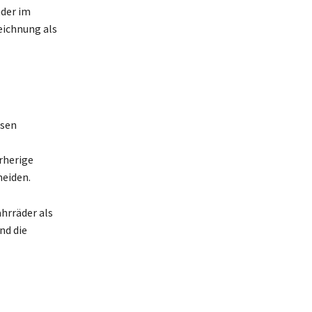
äder im
eichnung als
ssen
rherige
meiden.
hrräder als
nd die