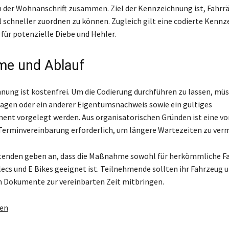
 der Wohnanschrift zusammen. Ziel der Kennzeichnung ist, Fahrr
l schneller zuordnen zu können. Zugleich gilt eine codierte Kennz
für potenzielle Diebe und Hehler.
me und Ablauf
nung ist kostenfrei. Um die Codierung durchführen zu lassen, mü
agen oder ein anderer Eigentumsnachweis sowie ein gültiges
nt vorgelegt werden. Aus organisatorischen Gründen ist eine vo
Terminvereinbarung erforderlich, um längere Wartezeiten zu ver
tenden geben an, dass die Maßnahme sowohl für herkömmliche Fa
lecs und E Bikes geeignet ist. Teilnehmende sollten ihr Fahrzeug u
n Dokumente zur vereinbarten Zeit mitbringen.
gen