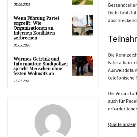
05.09.2025
Bestandteilen
Diebstahlsfal
Wenn Führung Partei
abschreckend 
ergreift: Wie
Organisationen an
internen Konflikten
Teilnah
zerbrechen
05.03.2026
Die Kennzeich
Warmes Getränk und
Fahrradunterl
Information: Stadtpolizei
spricht Menschen ohne
Ausweisdokume
festen Wohnsitz an
telefonische 
15.01.2026
Die Veranstal
auch für Pede
erforderliche
Quelle anzei