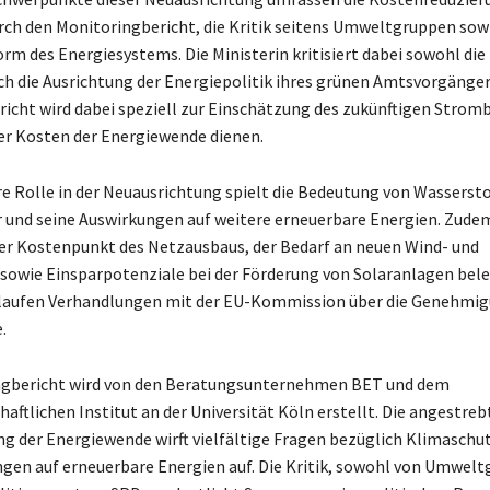
rch den Monitoringbericht, die Kritik seitens Umweltgruppen sowi
rm des Energiesystems. Die Ministerin kritisiert dabei sowohl die
ch die Ausrichtung der Energiepolitik ihres grünen Amtsvorgänger
icht wird dabei speziell zur Einschätzung des zukünftigen Strom
der Kosten der Energiewende dienen.
e Rolle in der Neuausrichtung spielt die Bedeutung von Wasserstof
 und seine Auswirkungen auf weitere erneuerbare Energien. Zude
er Kostenpunkt des Netzausbaus, der Bedarf an neuen Wind- und
sowie Einsparpotenziale bei der Förderung von Solaranlagen bele
u laufen Verhandlungen mit der EU-Kommission über die Genehmi
.
ngbericht wird von den Beratungsunternehmen BET und dem
aftlichen Institut an der Universität Köln erstellt. Die angestreb
g der Energiewende wirft vielfältige Fragen bezüglich Klimaschu
gen auf erneuerbare Energien auf. Die Kritik, sowohl von Umwelt