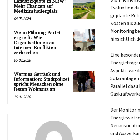
Landarztquote in NRW:
Mehr Chancen auf
Evaluation du
Medizinstudienplatz
geplante Refo
05.09.2025
Kosten als au
Monitoringber
Wenn Führung Partei
ergreift: Wie
hinsichtlich 
Organisationen an
internen Konflikten
zerbrechen
Eine besonder
05.03.2026
Energieträger
Aspekte wie d
Warmes Getränk und
Solaranlagen 
Information: Stadtpolizei
spricht Menschen ohne
Parallel daz
festen Wohnsitz an
Gaskraftwerke
15.01.2026
Der Monitori
Energiewirtsch
Neuausrichtun
und Auswirkun