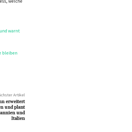
ess, welche
 und warnt
e bleiben
chster Artikel
n erweitert
n und plant
tannien und
Italien