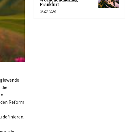
Wochenendausflug
Frankfurt
28.07.2026
ergiewende
 die
on
enden Reform
 definieren.
ng, die