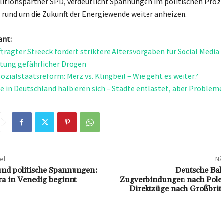
itionspartner SPD, verdeutlicht Spannungen im politischen Proz
n rund um die Zukunft der Energiewende weiter anheizen.
ant:
tragter Streeck fordert striktere Altersvorgaben für Social Media
itung gefährlicher Drogen
Sozialstaatsreform: Merz vs. Klingbeil – Wie geht es weiter?
e in Deutschland halbieren sich – Städte entlastet, aber Problem
el
Nä
 und politische Spannungen:
Deutsche Bah
ra in Venedig beginnt
Zugverbindungen nach Pole
Direktzüge nach Großbri