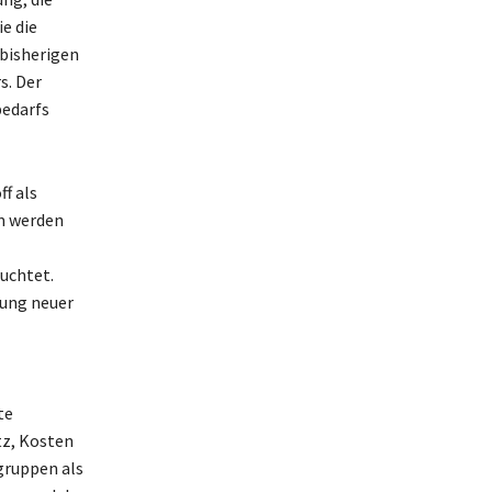
e die
 bisherigen
s. Der
bedarfs
f als
m werden
uchtet.
gung neuer
te
tz, Kosten
gruppen als