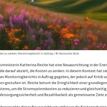
en zu senken: Monitoringbericht in Auftrag | © Hessischer Bote
tsministerin Katherina Reiche hat eine Neuausrichtung in der En
ie darauf abzielt, die Kosten zu senken. In diesem Kontext hat sie
nes Monitoringberichts in Auftrag gegeben, der jedoch auf Kritik v
 gestoßen ist. Reiche betont die Dringlichkeit einer grundleg
stems, um die Stromsystemkosten zu reduzieren und gleichzeitig
Versorgungssicherheit und Bezahlbarkeit als gemeinsame Ziele zu
hwerpunkte dieser Neuausrichtung umfassen die Kostenreduzieru