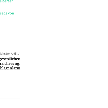
eiterten
nsatz von
chster Artikel
gesetzlichen
rsicherung:
hlägt Alarm