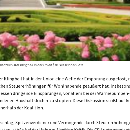
nanzminister Klingbeil in der Union | © Hessischer Bote
r Klingbeil hat in der Union eine Welle der Empörung ausgelöst,
chen Steuererhöhungen für Wohlhabende geäußert hat. Insbesond
tdessen dringende Einsparungen, vor allem bei der Wärmepumpen
ndenen Haushaltslöcher zu stopfen. Diese Diskussion stößt auf k
nerhalb der Koalition.
rschlag, Spitzenverdiener und Vermögende durch Steuererhöhung
itten, stößt bei der Union auf heftige Kritik. Die CSU unterstreicht