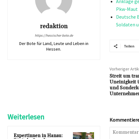
Anklage ge
Pkw-Maut
Deutsche B
Soldaten u
redaktion
https://hessischer-bote.de
Der Bote für Land, Leute und Leben in
Teilen
Hessen.
Vorheriger Artik
Streit um tra
Uneinigkeit 
und Sonderko
Unternehme
Weiterlesen
Kommentieren
Expertinnen in Hanau: