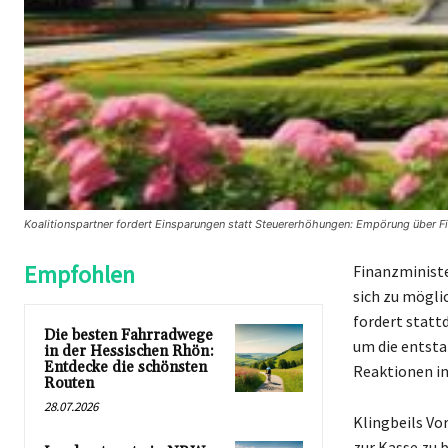
Koalitionspartner fordert Einsparungen statt Steuererhöhungen: Empörung über Fi
Empfohlen
Finanzministe
sich zu mögli
fordert stat
Die besten Fahrradwege
um die entsta
in der Hessischen Rhön:
Entdecke die schönsten
Reaktionen in
Routen
28.07.2026
Klingbeils Vo
zur Kasse zu b