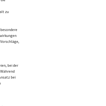
lt zu
nsbesondere
swirkungen
 Vorschläge,
ien, bei der
. Während
Ansatz bei
n