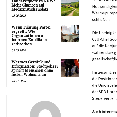
Landarztquote in NRW:
Mehr Chancen auf
Notwendigkei
Medizinstudienplatz
Wärmepumpen-
05.09.2025
schließen.
Wenn Führung Partei
ergreift: Wie
Die Uneinigke
Organisationen an
CSU-Chef Söde
internen Konflikten
zerbrechen
auf die Konju
05.03.2026
während sie g
gesellschaftli
Warmes Getränk und
Information: Stadtpolizei
spricht Menschen ohne
Insgesamt zei
festen Wohnsitz an
die Positione
15.01.2026
die Union veh
der SPD Unter
Steuerverteilu
Auch interess