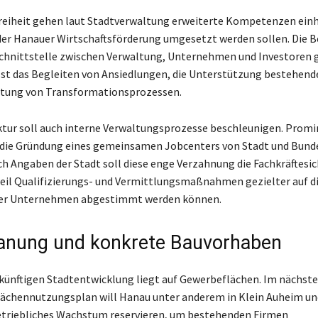
freiheit gehen laut Stadtverwaltung erweiterte Kompetenzen einhe
der Hanauer Wirtschaftsförderung umgesetzt werden sollen. Die B
Schnittstelle zwischen Verwaltung, Unternehmen und Investoren 
st das Begleiten von Ansiedlungen, die Unterstützung bestehend
itung von Transformationsprozessen.
ktur soll auch interne Verwaltungsprozesse beschleunigen. Prom
 die Gründung eines gemeinsamen Jobcenters von Stadt und Bund
ach Angaben der Stadt soll diese enge Verzahnung die Fachkräftesi
weil Qualifizierungs- und Vermittlungsmaßnahmen gezielter auf d
der Unternehmen abgestimmt werden können.
anung und konkrete Bauvorhaben
 künftigen Stadtentwicklung liegt auf Gewerbeflächen. Im nächst
lächennutzungsplan will Hanau unter anderem in Klein Auheim u
etriebliches Wachstum reservieren, um bestehenden Firmen