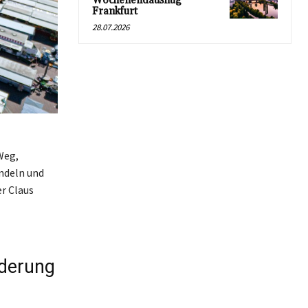
Wochenendausflug
Frankfurt
28.07.2026
Weg,
ndeln und
er Claus
rderung