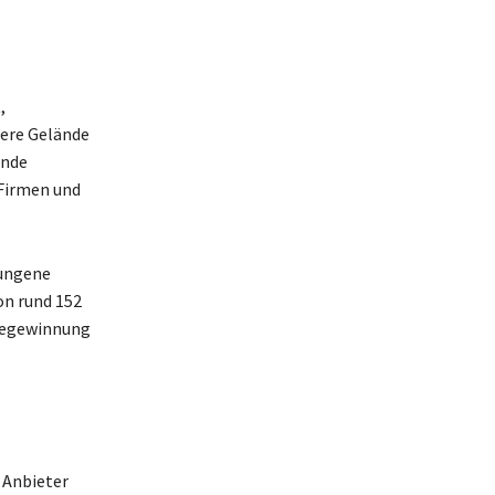
,
here Gelände
ende
 Firmen und
lungene
n rund 152
ftegewinnung
 Anbieter