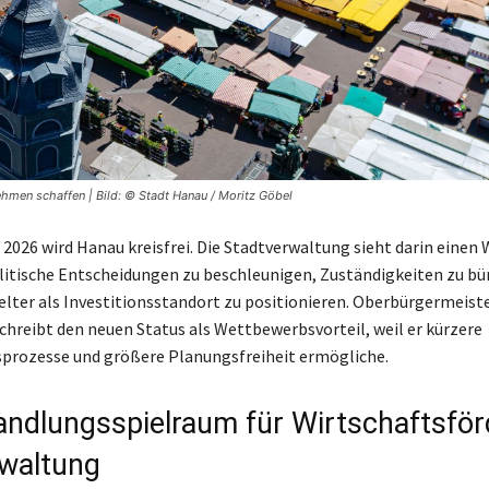
ehmen schaffen | Bild: © Stadt Hanau / Moritz Göbel
 2026 wird Hanau kreisfrei. Die Stadtverwaltung sieht darin einen 
litische Entscheidungen zu beschleunigen, Zuständigkeiten zu bü
ielter als Investitionsstandort zu positionieren. Oberbürgermeist
hreibt den neuen Status als Wettbewerbsvorteil, weil er kürzere
rozesse und größere Planungsfreiheit ermögliche.
ndlungsspielraum für Wirtschaftsfö
waltung