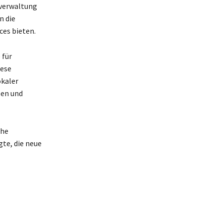
tverwaltung
n die
ces bieten.
 für
iese
okaler
len und
che
te, die neue