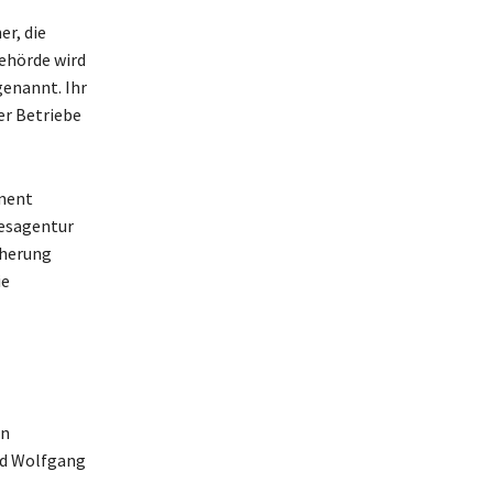
r, die
ehörde wird
genannt. Ihr
er Betriebe
inent
esagentur
cherung
ie
en
nd Wolfgang