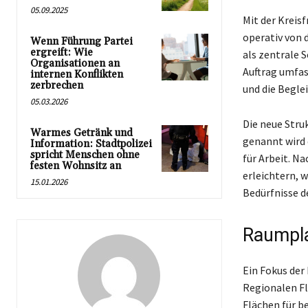
05.09.2025
Mit der Kreis
operativ von 
Wenn Führung Partei
ergreift: Wie
als zentrale 
Organisationen an
Auftrag umfas
internen Konflikten
zerbrechen
und die Begle
05.03.2026
Die neue Stru
Warmes Getränk und
genannt wird
Information: Stadtpolizei
spricht Menschen ohne
für Arbeit. N
festen Wohnsitz an
erleichtern, 
15.01.2026
Bedürfnisse 
Raumpl
Ein Fokus der
Regionalen F
Flächen für b