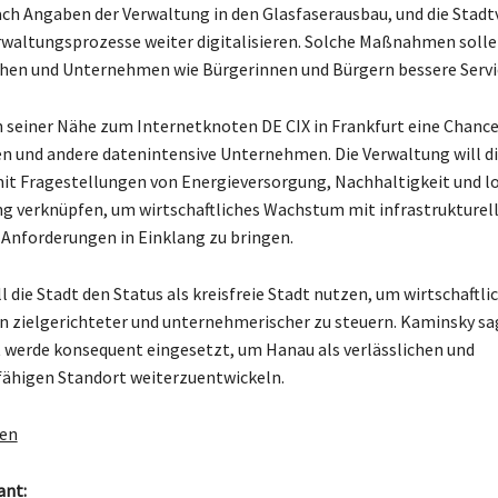
ach Angaben der Verwaltung in den Glasfaserausbau, und die Stad
erwaltungsprozesse weiter digitalisieren. Solche Maßnahmen solle
öhen und Unternehmen wie Bürgerinnen und Bürgern bessere Servi
n seiner Nähe zum Internetknoten DE CIX in Frankfurt eine Chance
 und andere datenintensive Unternehmen. Die Verwaltung will d
it Fragestellungen von Energieversorgung, Nachhaltigkeit und l
 verknüpfen, um wirtschaftliches Wachstum mit infrastrukturel
Anforderungen in Einklang zu bringen.
 die Stadt den Status als kreisfreie Stadt nutzen, um wirtschaftli
 zielgerichteter und unternehmerischer zu steuern. Kaminsky sag
 werde konsequent eingesetzt, um Hanau als verlässlichen und
ähigen Standort weiterzuentwickeln.
gen
ant: