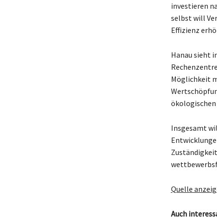
investieren n
selbst will V
Effizienz erh
Hanau sieht i
Rechenzentren
Möglichkeit m
Wertschöpfung
ökologischen 
Insgesamt will
Entwicklungen
Zuständigkeit
wettbewerbsf
Quelle anzei
Auch interess