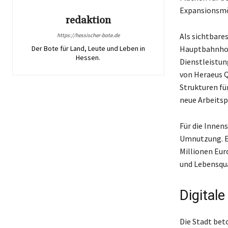
Expansionsmö
redaktion
Als sichtbare
https://hessischer-bote.de
Der Bote für Land, Leute und Leben in
Hauptbahnhofs
Hessen.
Dienstleistun
von Heraeus Q
Strukturen fü
neue Arbeitsp
Für die Innen
Umnutzung. E
Millionen Eur
und Lebensqu
Digital
Die Stadt bet