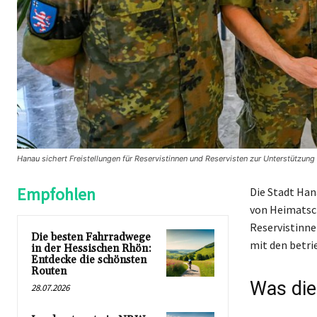
Hanau sichert Freistellungen für Reservistinnen und Reservisten zur Unterstützun
Empfohlen
Die Stadt Ha
von Heimatsch
Reservistinne
Die besten Fahrradwege
mit den betri
in der Hessischen Rhön:
Entdecke die schönsten
Routen
Was die
28.07.2026