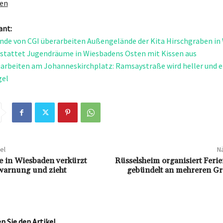
gen
ant:
nde von CGI überarbeiten Außengelände der Kita Hirschgraben in
 stattet Jugendräume in Wiesbadens Osten mit Kissen aus
arbeiten am Johanneskirchplatz: Ramsaystraße wird heller und e
gel
el
Nä
 in Wiesbaden verkürzt
Rüsselsheim organisiert Feri
warnung und zieht
gebündelt an mehreren G
 Sie den Artikel