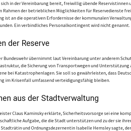
sich in der Vereinbarung bereit, freiwillig übende Reservistinnen 
m Rahmen der betrieblichen Möglichkeiten für Reservedienste frei
ung ist an die operativen Erfordernisse der kommunalen Verwaltung
nden. Ein verbindliches Personalkontingent wird nicht genannt.
n der Reserve
der Bundeswehr übernimmt laut Vereinbarung unter anderem Sch
frastruktur, die Sicherung von Transportwegen und Unterstützung 
ene bei Katastrophenlagen. Sie soll so gewährleisten, dass Deuts
ng im Krisenfall umfassend verteidigungsfähig bleiben.
nen aus der Stadtverwaltung
ster Claus Kaminsky erklärte, Sicherheitsvorsorge sei eine kom
chaftliche Aufgabe, die die Stadt unterstützen und zu der sie ihre
. Stadträtin und Ordnungsdezernentin Isabelle Hemsley sagte, der