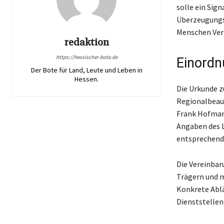
solle ein Sig
Überzeugungsp
Menschen Ve
redaktion
https://hessischer-bote.de
Einordn
Der Bote für Land, Leute und Leben in
Hessen.
Die Urkunde z
Regionalbeau
Frank Hofman
Angaben des 
entsprechende
Die Vereinbaru
Trägern und mi
Konkrete Ablä
Dienststellen