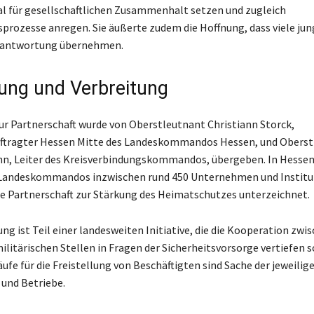
nal für gesellschaftlichen Zusammenhalt setzen und zugleich
rozesse anregen. Sie äußerte zudem die Hoffnung, dass viele jun
rantwortung übernehmen.
ung und Verbreitung
ur Partnerschaft wurde von Oberstleutnant Christiann Storck,
ftragter Hessen Mitte des Landeskommandos Hessen, und Oberst
n, Leiter des Kreisverbindungskommandos, übergeben. In Hesse
Landeskommandos inzwischen rund 450 Unternehmen und Institu
 Partnerschaft zur Stärkung des Heimatschutzes unterzeichnet.
ng ist Teil einer landesweiten Initiative, die die Kooperation zwis
litärischen Stellen in Fragen der Sicherheitsvorsorge vertiefen so
ufe für die Freistellung von Beschäftigten sind Sache der jeweilig
 und Betriebe.