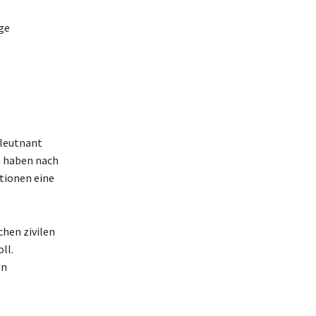
ge
leutnant
n haben nach
tionen eine
chen zivilen
ll.
en