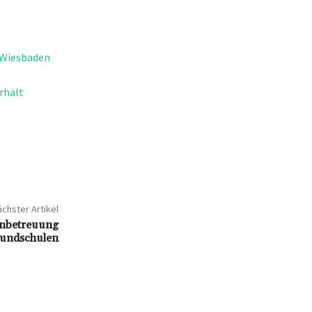
 Wiesbaden
rhält
chster Artikel
enbetreuung
rundschulen