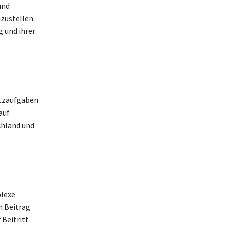
und
zustellen.
 und ihrer
utzaufgaben
auf
chland und
plexe
n Beitrag
 Beitritt