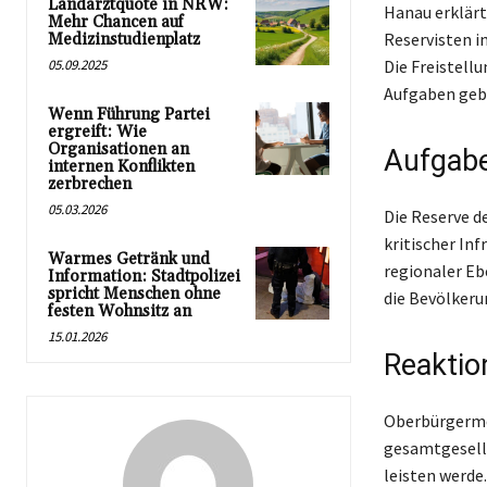
Landarztquote in NRW:
Hanau erklärt 
Mehr Chancen auf
Reservisten i
Medizinstudienplatz
05.09.2025
Die Freistell
Aufgaben gebu
Wenn Führung Partei
ergreift: Wie
Organisationen an
Aufgabe
internen Konflikten
zerbrechen
05.03.2026
Die Reserve 
kritischer In
Warmes Getränk und
regionaler Eb
Information: Stadtpolizei
spricht Menschen ohne
die Bevölkeru
festen Wohnsitz an
15.01.2026
Reaktio
Oberbürgermei
gesamtgesells
leisten werde