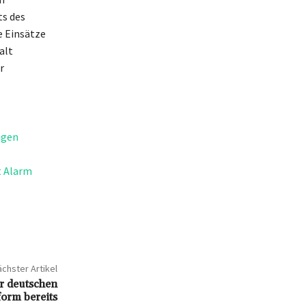
ts des
e Einsätze
alt
r
ngen
t Alarm
chster Artikel
r deutschen
orm bereits