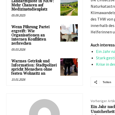
Landarztquote in NRW:
Mehr Chancen auf
Naturkatastro
Medizinstudienplatz
Klimawandels
05.09.2025
des THW von 
innerhalb des
Wenn Führung Partei
ergreift: Wie
Helferinnen u
Organisationen an
internen Konflikten
zerbrechen
Auch interess
05.03.2026
Ein Jahr n
Stark gest
Warmes Getränk und
Krise in d
Information: Stadtpolizei
spricht Menschen ohne
festen Wohnsitz an
15.01.2026
Teilen
Vorheriger Artik
Ein Jahr nac
Unsicherhei