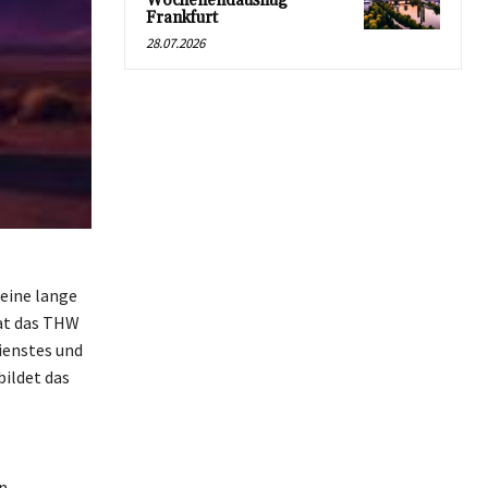
Wochenendausflug
Frankfurt
28.07.2026
 eine lange
hat das THW
ienstes und
bildet das
n