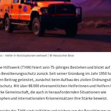
 - Helfer in Notsituationen weltweit | © Hessischer Bote
e Hilfswerk (THW) feiert sein 75-jähriges Bestehen und blickt auf
 Bevölkerungsschutz zurück. Seit seiner Gründung im Jahr 1950 
en Beitrag geleistet, zunächst beim Aufbau des zivilen Ordnungsd
ilschutz. Mit über 88.000 ehrenamtlichen Helferinnen und Helfern 
ke Gemeinschaft, die auch in herausfordernden Situationen wie
phen und internationalen Kriseneinsätzen ihre Stärke beweist.
reiche des THW sind vielfältig und reichen von der Bewältigung vo