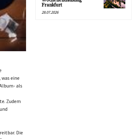
Wochenendausflug
Frankfurt
28.07.2026
e
, was eine
 Album- als
nte. Zudem
 und
eitbar. Die