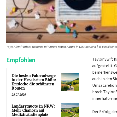
Taylor Swift bricht Rekorde mit ihrem neuen Album in Deutschland | © Hessische
Empfohlen
Taylor Swift 
aufgestellt. G
bemerkenswert
Die besten Fahrradwege
auch in den S
in der Hessischen Rhön:
Entdecke die schönsten
Umsatzrekord,
Routen
brach Taylor 
28.07.2026
innerhalb ein
Landarztquote in NRW:
Mehr Chancen auf
Der Erfolg de
Medizinstudienplatz