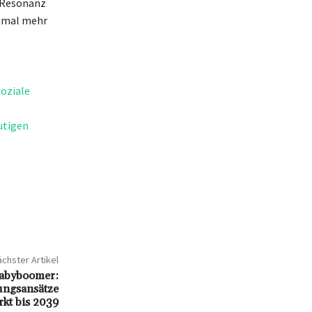
e Resonanz
inmal mehr
soziale
utigen
chster Artikel
Babyboomer:
ungsansätze
rkt bis 2039