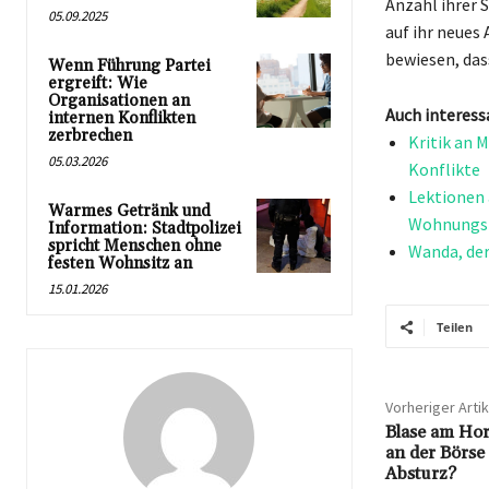
Anzahl ihrer 
05.09.2025
auf ihr neues
bewiesen, das
Wenn Führung Partei
ergreift: Wie
Organisationen an
Auch interess
internen Konflikten
zerbrechen
Kritik an M
05.03.2026
Konflikte
Lektionen 
Warmes Getränk und
Wohnungs
Information: Stadtpolizei
spricht Menschen ohne
Wanda, der
festen Wohnsitz an
15.01.2026
Teilen
Vorheriger Artik
Blase am Hor
an der Börse 
Absturz?