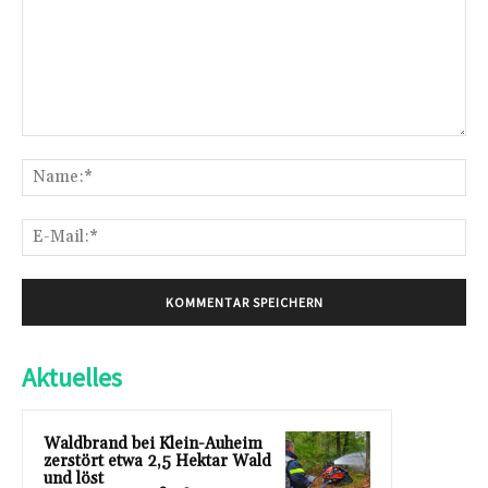
Kommentar:
Na
E-
Mai
Aktuelles
Waldbrand bei Klein-Auheim
zerstört etwa 2,5 Hektar Wald
und löst